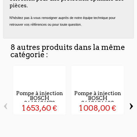
pièces.
N'hésitez pas à vous renseigner auprès de notre équipe technique pour
retrouver vos références ou pour toute question.
8 autres produits dans la même
catégorie :
Pompe à injection
Pompe à injection
BOSCH
BOSCH
‹
›
0460424173
0460494430
1 653,60 €
1 008,00 €
P