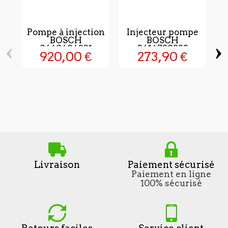
Pompe à injection
Injecteur pompe
BOSCH
BOSCH
‹
›
0460494221
0414720222
920,00 €
273,90 €
P
Livraison
Paiement sécurisé
Paiement en ligne
100% sécurisé