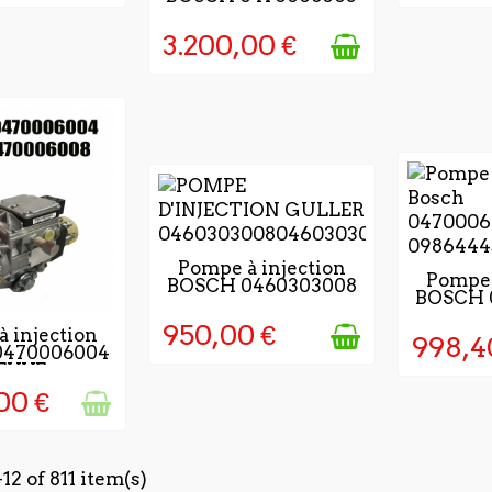
-...
3.200,00 €
5 À 7 JOURS APRÈS
Pompe à injection
2 - 4 
Pompe 
BOSCH 0460303008
VALIDATION DE LA
BOSCH 
VALIDA
COMMANDE
CO
950,00 €
AUF LAGER
 injection
998,4
0470006004
EUVE
00 €
12 of 811 item(s)