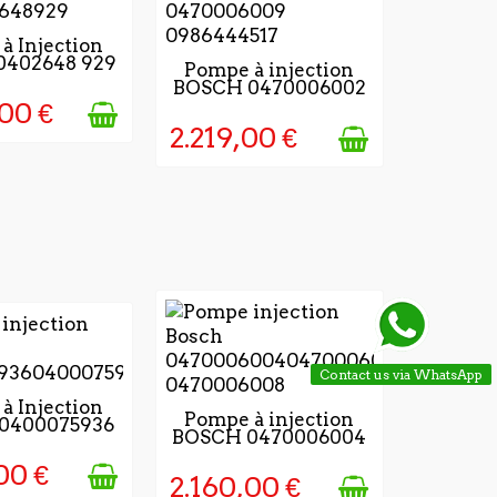
JOURS APRÉS
à Injection
0402648 929
IDATION DE
DISPONIBLE
Pompe à injection
OMMANDE
BOSCH 0470006002
00 €
2.219,00 €
Contact us via WhatsApp
PONIBLE
à Injection
DISPONIBLE
Pompe à injection
0400075936
BOSCH 0470006004
00 €
2.160,00 €