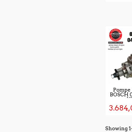
NICHT 
Pompe à
BOSCH 
N
3.684,
Showing 1-