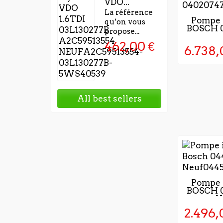
VDO...
La référence
5 À 7 J
Pompe à
qu’on vous
BOSCH 
VALIDA
propose...
COM
462,00 €
6.738,
All best sellers
NICHT 
Pompe à
BOSCH 
N
2.496,