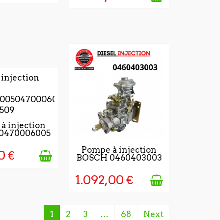
JOURS APRÈS
à injection
0470006005
TION DE LA
MMANDE
5 - 7 JOURS APRÈS
Pompe à injection
0 €
BOSCH 0460403003
VALIDATION DE LA
COMMANDE
1.092,00 €
1
2
3
…
68
Next