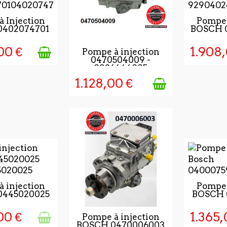
OURS APRÈS
3 À 5 
 Injection
Pompe 
0402074701
BOSCH 
TION DE LA
LA VAL
MANDE
LA C
00 €
1.908,
DISPONIBLE
Pompe à injection
0470504009 -
0986444005
1.128,00 €
AUF LAGER
DIS
 injection
Pompe 
0445020025
BOSCH 
euve
00 €
1.365,
DISPONIBLE
Pompe à injection
BOSCH 0470006003