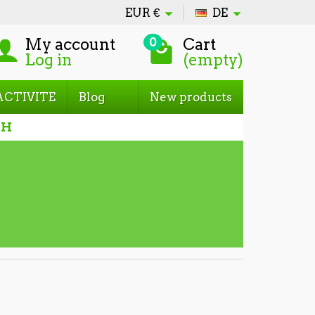
EUR
€
DE
My account
Cart
0
Log in
(empty)
ACTIVITE
Blog
New products
CH