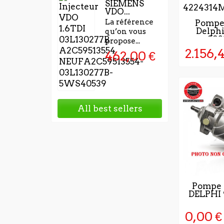
SIEMENS
VDO...
2 - 3 J
La référence
Pompe 
Delph
VALIDA
qu’on vous
892
COM
propose...
2.156,
462,00 €
All best sellers
5 À 
Pompe à
DELPHI
OUVRAB
LA VA
COM
0,00 €