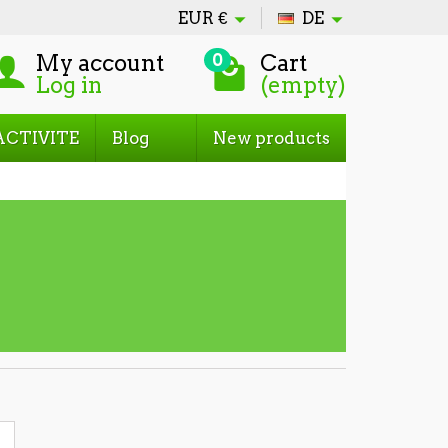
EUR
€
DE
My account
Cart
0
Log in
(empty)
ACTIVITE
Blog
New products