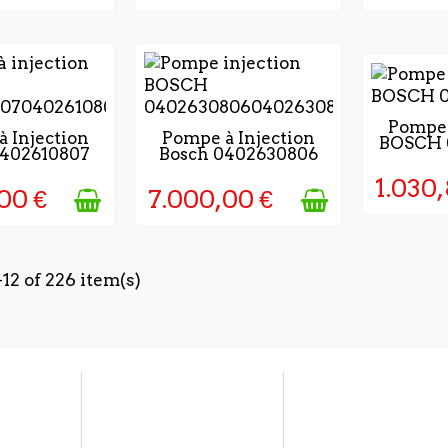
5 À 7 
Pompe 
OURS APRÈS
2 - 4 JOURS APRÈS
 Injection
Pompe à Injection
BOSCH 
VALIDA
0402610807
Bosch 0402630806
TION DE LA
VALIDATION DE LA
CO
MANDE
COMMANDE
1.030,
00 €
7.000,00 €
12 of 226 item(s)