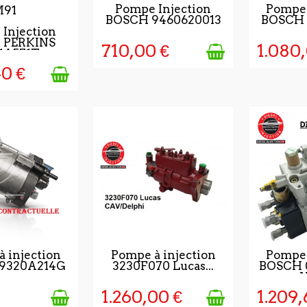
5 - 7 JOURS APRÈS
NICHT
Pompe Injection
Pompe 
BOSCH 9460620013
BOSCH 
VALIDATION DE LA
OURS APRÈS
Injection
COMMANDE
i PERKINS
TION DE LA
710,00 €
1.080,
1A571T
MANDE
40 €
7 JOURS
2 À 3 JOURS
5 À
 injection
Pompe à injection
Pompe 
 9320A214G
3230F070 Lucas...
BOSCH 
LES APRÈS
OUVRA
LIDATION
LA V
MANDE
CO
1.260,00 €
1.209,