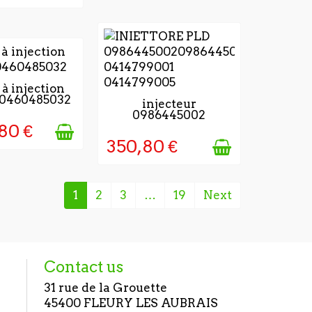
JOURS APRÈS
à injection
0460485032
TION DE LA
2 - 4 JOURS APRÈS
injecteur
MMANDE
0986445002
VALIDATION DE LA
80 €
COMMANDE
350,80 €
1
2
3
…
19
Next
Contact us
31 rue de la Grouette
45400 FLEURY LES AUBRAIS