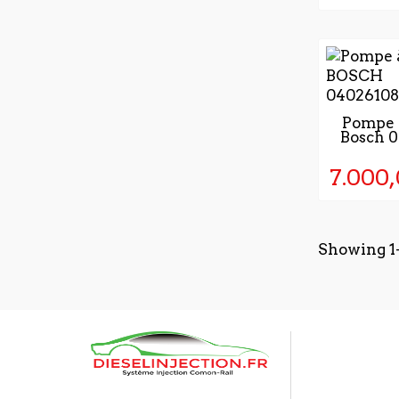
2 - 4 J
Pompe à
Bosch 
VALIDA
COM
7.000,
Showing 1-