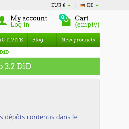
EUR
€
DE
My account
Cart
0
Log in
(empty)
ACTIVITE
Blog
New products
 DiD
 3.2 DiD
 dépôts contenus dans le