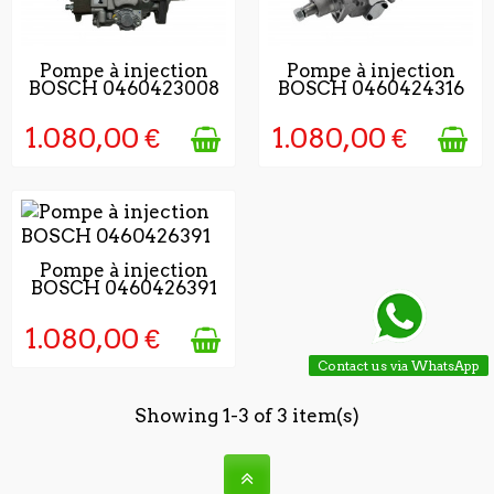
5 À 7 JOURS APRÉS
5 À 7 JOURS APRÉS
Pompe à injection
Pompe à injection
BOSCH 0460423008
BOSCH 0460424316
LA VALIDATION DE
LA VALIDATION DE
LA COMMAND
LA COMMAND
1.080,00 €
1.080,00 €
5 À 7 JOURS APRÉS
Pompe à injection
BOSCH 0460426391
LA VALIDATION DE
LA COMMAND
1.080,00 €
Contact us via WhatsApp
Showing 1-3 of 3 item(s)