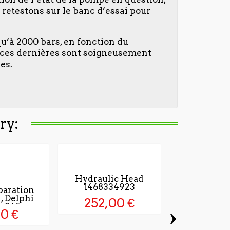
 retestons sur le banc d’essai pour
qu’à 2000 bars, en fonction du
, ces dernières sont soigneusement
es.
ry:
Hydraulic Head
1468334923
paration
, Delphi
252,00 €
-845
›
00 €