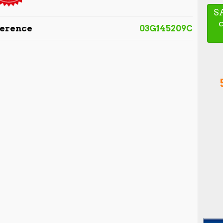
S
ference
03G145209C