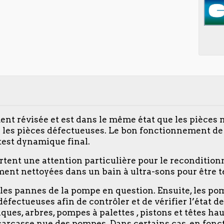
ent révisée et est dans le même état que les pièces 
es pièces défectueuses. Le bon fonctionnement de l
 test dynamique final.
ortent une attention particulière pour le reconditio
ent nettoyées dans un bain à ultra-sons pour être te
u les pannes de la pompe en question. Ensuite, les p
s défectueuses afin de contrôler et de vérifier l’état
ues, arbres, pompes à palettes , pistons et têtes hau
la carcasse nue des pompes. Dans certains cas, en fonc