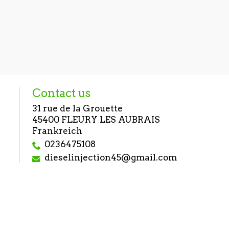
Injecteur
BOSCH 041
260,5
Contact us
31 rue de la Grouette
45400 FLEURY LES AUBRAIS
Frankreich
0236475108
dieselinjection45@gmail.com