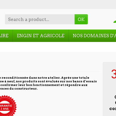
OK
AIRE
ENGIN ET AGRICOLE
NOS DOMAINES D'
e reconditionnée dans notre atelier. Après une totale
se à neuf, nos produits sont évalués sur nos bancs d’essais
 confirmer leur bon fonctionnement et répondre aux
ences du constructeur.
co