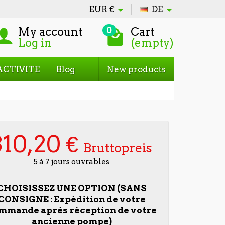
EUR
€
DE
My account
Cart
0
Log in
(empty)
ACTIVITE
Blog
New products
310,20 €
Bruttopreis
5 à 7 jours ouvrables
CHOISISSEZ UNE OPTION (SANS
CONSIGNE : Expédition de votre
mmande après réception de votre
ancienne pompe)