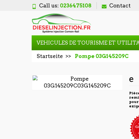
Call us:
0236475108
Contact
VEHICULES DE TOURISME ET UTILIT
Startseite
Pompe 03G145209C
e
Pièc
remi
pour
exig