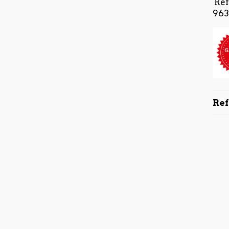
Réf
963
Re