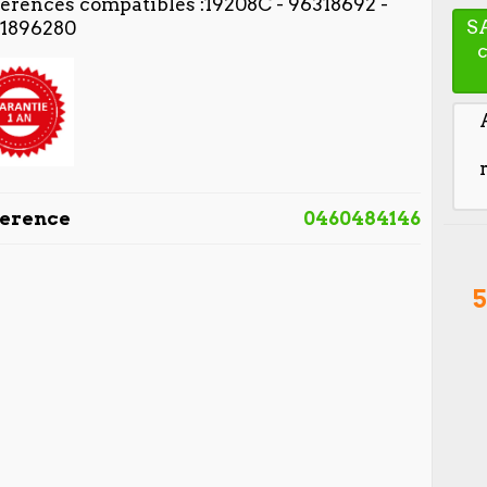
érences compatibles :19208C - 96318692 -
S
1896280
ference
0460484146
5