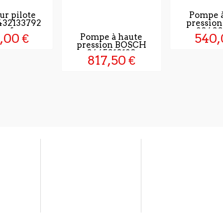
ur pilote
Pompe à
432133792
pressio
euf
29400
,00 €
540,
Pompe à haute
pression BOSCH
0445010139
817,50 €