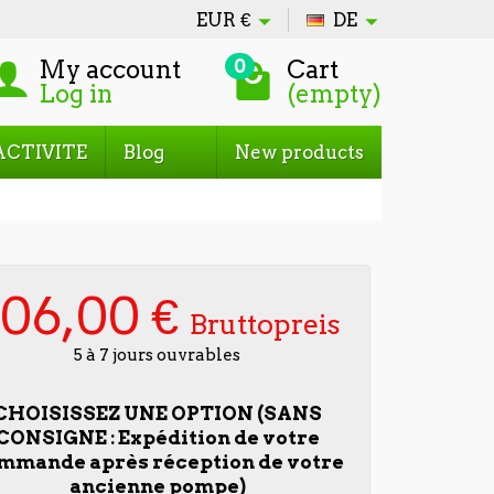
EUR
€
DE
My account
Cart
0
Log in
(empty)
ACTIVITE
Blog
New products
706,00 €
Bruttopreis
5 à 7 jours ouvrables
CHOISISSEZ UNE OPTION (SANS
CONSIGNE : Expédition de votre
mmande après réception de votre
ancienne pompe)