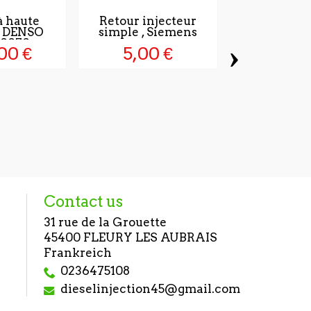
 haute
Retour injecteur
n DENSO
simple , Siemens
0070
›
00 €
5,00 €
Pompe à in
BOSCH 098
1.785,
Contact us
31 rue de la Grouette
45400 FLEURY LES AUBRAIS
Frankreich
0236475108
dieselinjection45@gmail.com