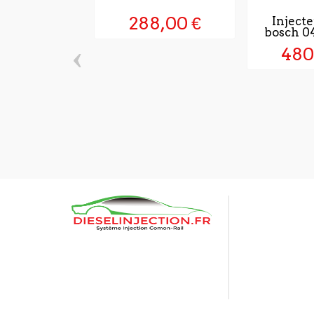
288,00 €
Injecte
bosch 0
n
‹
480