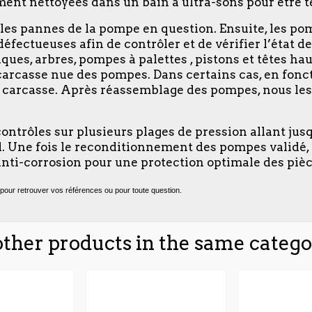
ent nettoyées dans un bain à ultra-sons pour être te
u les pannes de la pompe en question. Ensuite, les p
s défectueuses afin de contrôler et de vérifier l’état
ues, arbres, pompes à palettes , pistons et têtes hau
la carcasse nue des pompes. Dans certains cas, en fonc
la carcasse. Après réassemblage des pompes, nous les
 contrôles sur plusieurs plages de pression allant jus
oid. Une fois le reconditionnement des pompes validé
nti-corrosion pour une protection optimale des pièc
pour retrouver vos références ou pour toute question.
other products in the same catego