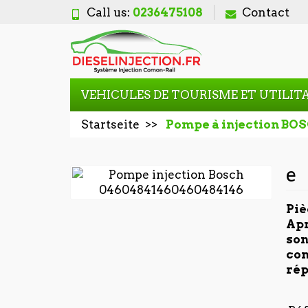
Call us:
0236475108
Contact
VEHICULES DE TOURISME ET UTILIT
Startseite
Pompe à injection BO
e
Piè
Apr
son
con
rép