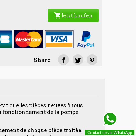
shopping_cart
Jetzt kaufen
Share
tat que les pièces neuves à tous
on fonctionnement de la pompe
nnement de chaque pièce traitée.
Contact us via WhatsApp