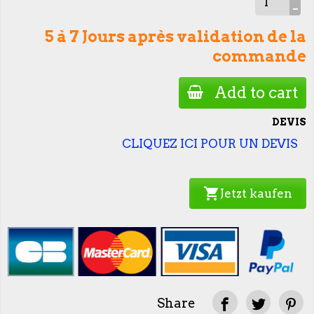
5 à 7 Jours après validation de la
commande
Add to cart
DEVIS
CLIQUEZ ICI POUR UN DEVIS
shopping_cart
Jetzt kaufen
Share