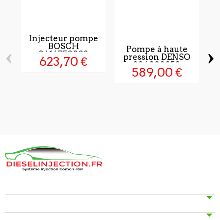
Injecteur pompe
BOSCH
‹
›
Pompe à haute
0414750003
pression DENSO
623,70 €
294000050
589,00 €
I